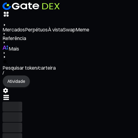
Mercados
Perpétuos
À vista
Swap
Meme
Referência
Mais
Pesquisar token/carteira
/
Atividade