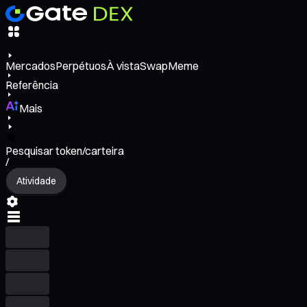
Mercados
Perpétuos
À vista
Swap
Meme
Referência
Mais
Pesquisar token/carteira
/
Atividade