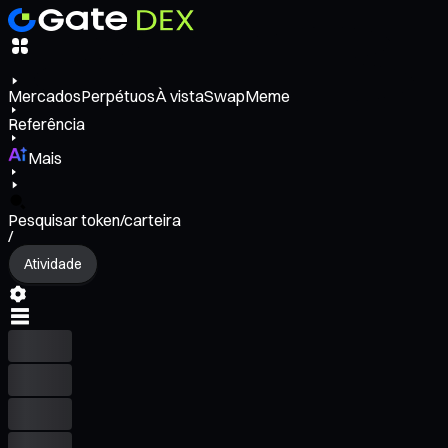
Mercados
Perpétuos
À vista
Swap
Meme
Referência
Mais
Pesquisar token/carteira
/
Atividade