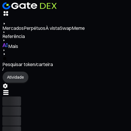
Mercados
Perpétuos
À vista
Swap
Meme
Referência
Mais
Pesquisar token/carteira
/
Atividade