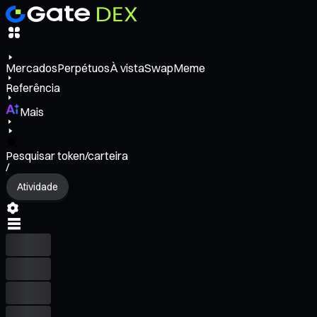
Mercados
Perpétuos
À vista
Swap
Meme
Referência
Mais
Pesquisar token/carteira
/
Atividade