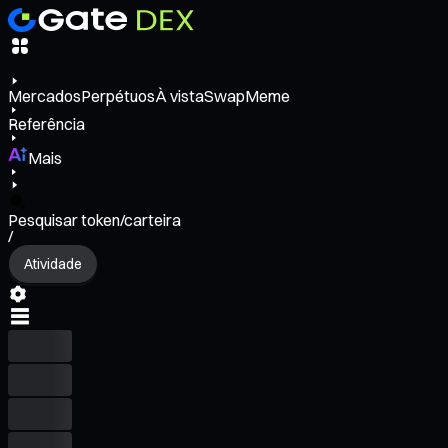
Mercados
Perpétuos
À vista
Swap
Meme
Referência
Mais
Pesquisar token/carteira
/
Atividade