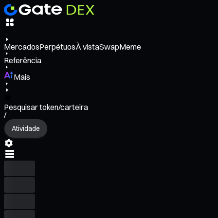
Mercados
Perpétuos
À vista
Swap
Meme
Referência
Mais
Pesquisar token/carteira
/
Atividade