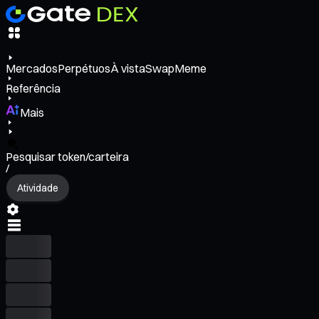
Mercados
Perpétuos
À vista
Swap
Meme
Referência
Mais
Pesquisar token/carteira
/
Atividade