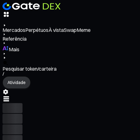
Mercados
Perpétuos
À vista
Swap
Meme
Referência
Mais
Pesquisar token/carteira
/
Atividade