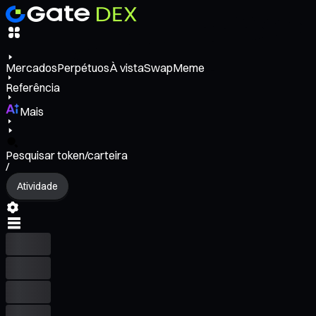
Mercados
Perpétuos
À vista
Swap
Meme
Referência
Mais
Pesquisar token/carteira
/
Atividade