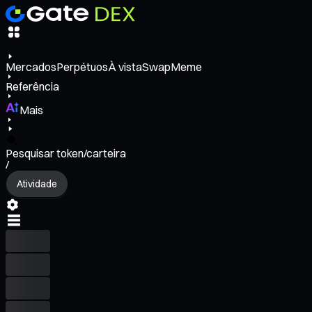
Mercados
Perpétuos
À vista
Swap
Meme
Referência
Mais
Pesquisar token/carteira
/
Atividade