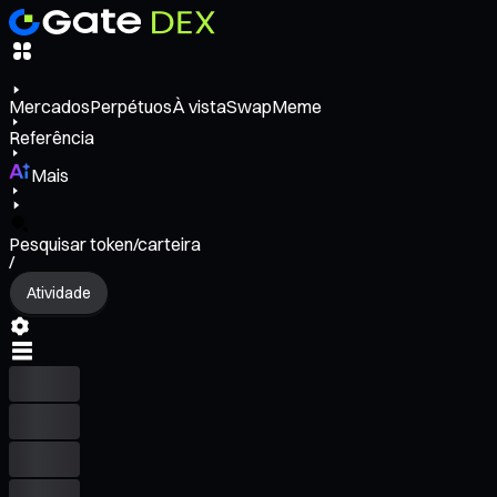
Mercados
Perpétuos
À vista
Swap
Meme
Referência
Mais
Pesquisar token/carteira
/
Atividade