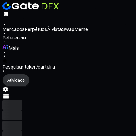
Mercados
Perpétuos
À vista
Swap
Meme
Referência
Mais
Pesquisar token/carteira
/
Atividade