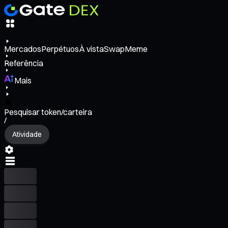
Mercados
Perpétuos
À vista
Swap
Meme
Referência
Mais
Pesquisar token/carteira
/
Atividade