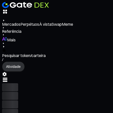
Mercados
Perpétuos
À vista
Swap
Meme
Referência
Mais
Pesquisar token/carteira
/
Atividade