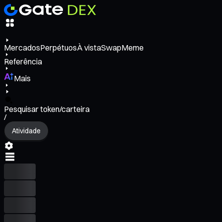
Mercados
Perpétuos
À vista
Swap
Meme
Referência
Mais
Pesquisar token/carteira
/
Atividade