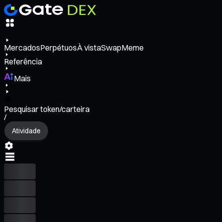
Mercados
Perpétuos
À vista
Swap
Meme
Referência
Mais
Pesquisar token/carteira
/
Atividade