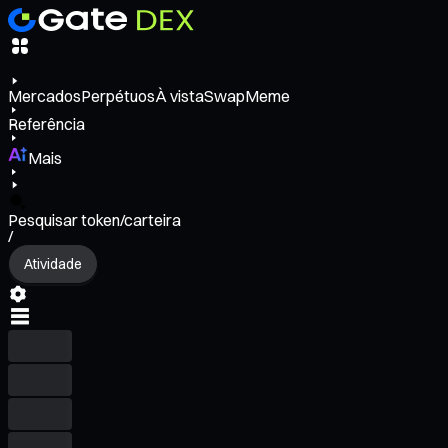
Mercados
Perpétuos
À vista
Swap
Meme
Referência
Mais
Pesquisar token/carteira
/
Atividade