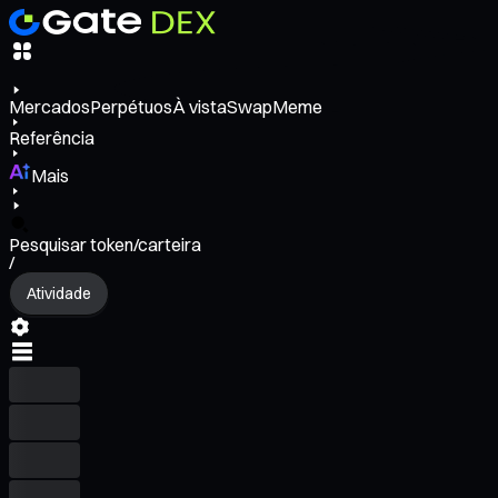
Mercados
Perpétuos
À vista
Swap
Meme
Referência
Mais
Pesquisar token/carteira
/
Atividade