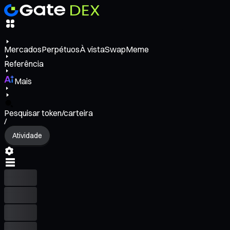
Mercados
Perpétuos
À vista
Swap
Meme
Referência
Mais
Pesquisar token/carteira
/
Atividade