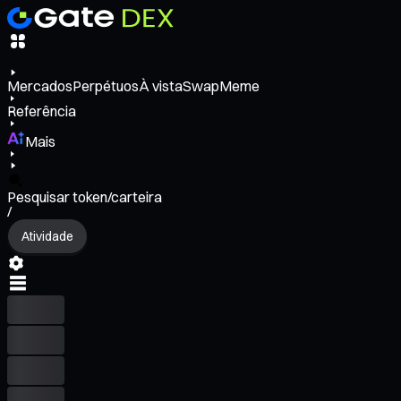
Mercados
Perpétuos
À vista
Swap
Meme
Referência
Mais
Pesquisar token/carteira
/
Atividade