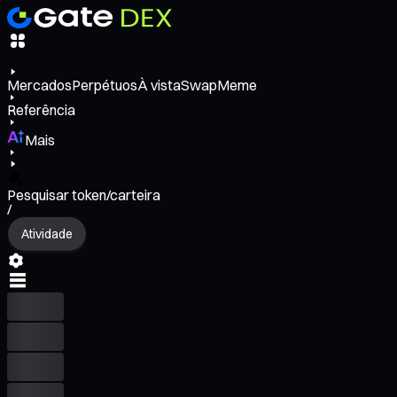
Mercados
Perpétuos
À vista
Swap
Meme
Referência
Mais
Pesquisar token/carteira
/
Atividade