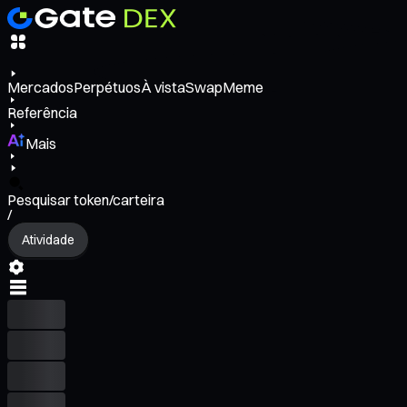
Mercados
Perpétuos
À vista
Swap
Meme
Referência
Mais
Pesquisar token/carteira
/
Atividade