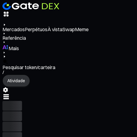
Mercados
Perpétuos
À vista
Swap
Meme
Referência
Mais
Pesquisar token/carteira
/
Atividade