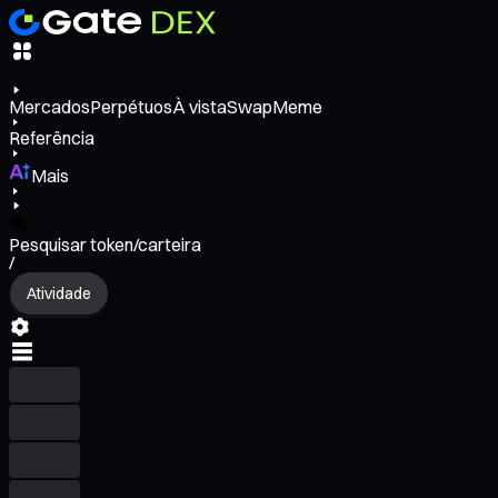
Mercados
Perpétuos
À vista
Swap
Meme
Referência
Mais
Pesquisar token/carteira
/
Atividade