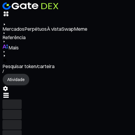
Mercados
Perpétuos
À vista
Swap
Meme
Referência
Mais
Pesquisar token/carteira
/
Atividade