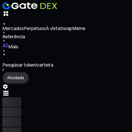
Mercados
Perpétuos
À vista
Swap
Meme
Referência
Mais
Pesquisar token/carteira
/
Atividade