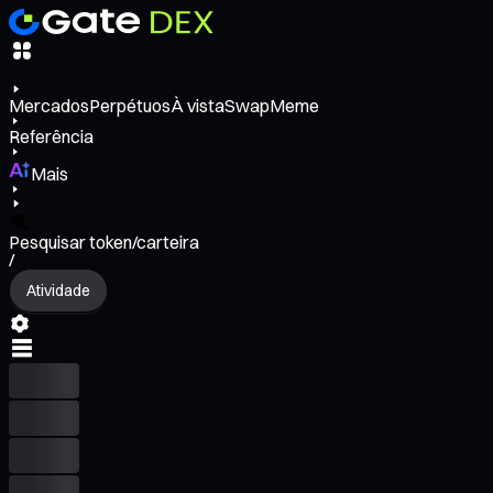
Mercados
Perpétuos
À vista
Swap
Meme
Referência
Mais
Pesquisar token/carteira
/
Atividade