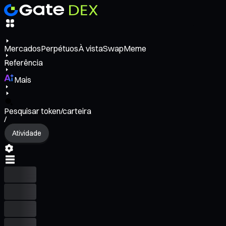
Mercados
Perpétuos
À vista
Swap
Meme
Referência
Mais
Pesquisar token/carteira
/
Atividade