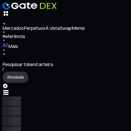
Mercados
Perpétuos
À vista
Swap
Meme
Referência
Mais
Pesquisar token/carteira
/
Atividade