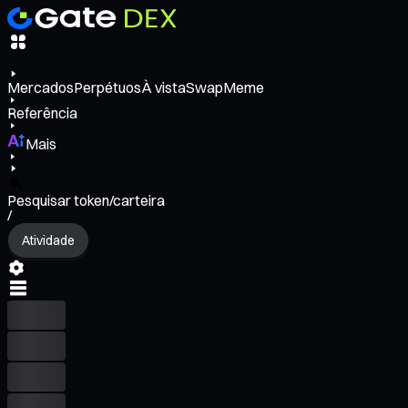
Mercados
Perpétuos
À vista
Swap
Meme
Referência
Mais
Pesquisar token/carteira
/
Atividade