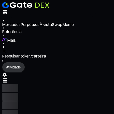
Mercados
Perpétuos
À vista
Swap
Meme
Referência
Mais
Pesquisar token/carteira
/
Atividade