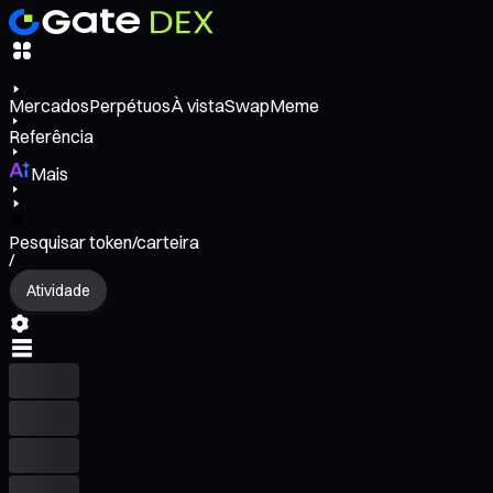
Mercados
Perpétuos
À vista
Swap
Meme
Referência
Mais
Pesquisar token/carteira
/
Atividade