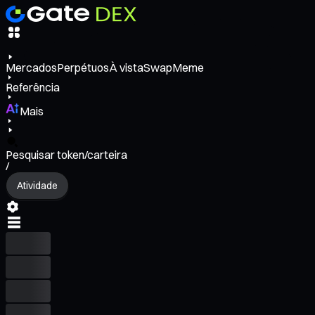
Mercados
Perpétuos
À vista
Swap
Meme
Referência
Mais
Pesquisar token/carteira
/
Atividade