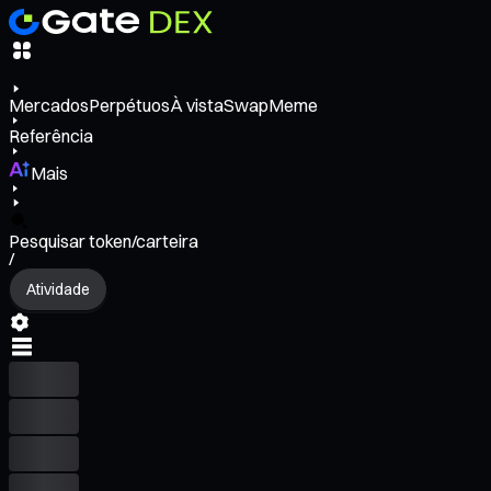
Mercados
Perpétuos
À vista
Swap
Meme
Referência
Mais
Pesquisar token/carteira
/
Atividade