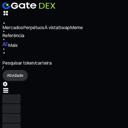
Mercados
Perpétuos
À vista
Swap
Meme
Referência
Mais
Pesquisar token/carteira
/
Atividade