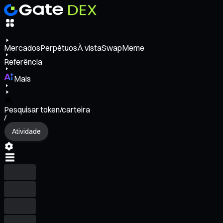
Mercados
Perpétuos
À vista
Swap
Meme
Referência
Mais
Pesquisar token/carteira
/
Atividade