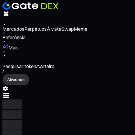
Mercados
Perpétuos
À vista
Swap
Meme
Referência
Mais
Pesquisar token/carteira
/
Atividade