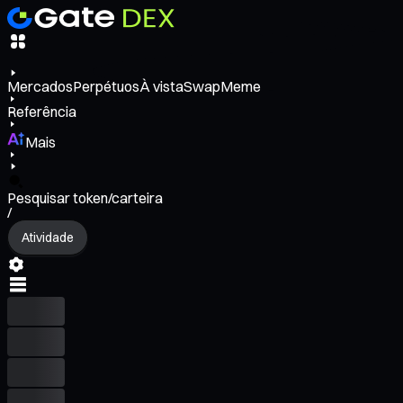
Mercados
Perpétuos
À vista
Swap
Meme
Referência
Mais
Pesquisar token/carteira
/
Atividade