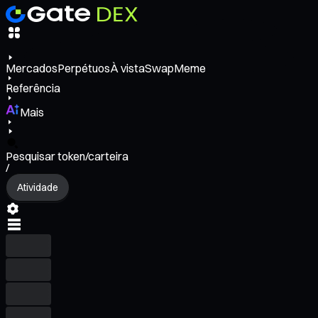
Mercados
Perpétuos
À vista
Swap
Meme
Referência
Mais
Pesquisar token/carteira
/
Atividade