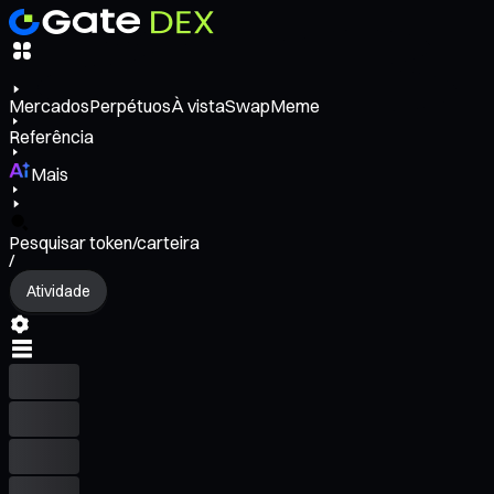
Mercados
Perpétuos
À vista
Swap
Meme
Referência
Mais
Pesquisar token/carteira
/
Atividade