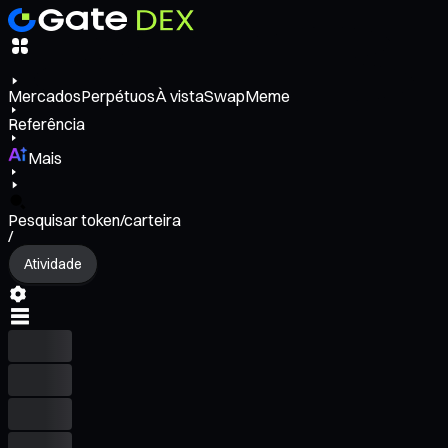
Mercados
Perpétuos
À vista
Swap
Meme
Referência
Mais
Pesquisar token/carteira
/
Atividade