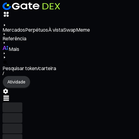
Mercados
Perpétuos
À vista
Swap
Meme
Referência
Mais
Pesquisar token/carteira
/
Atividade