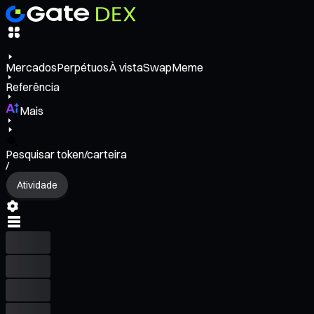
Mercados
Perpétuos
À vista
Swap
Meme
Referência
Mais
Pesquisar token/carteira
/
Atividade