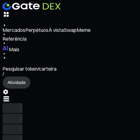
Mercados
Perpétuos
À vista
Swap
Meme
Referência
Mais
Pesquisar token/carteira
/
Atividade