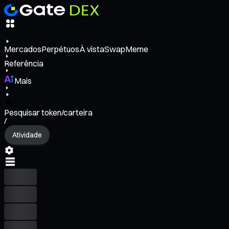
Mercados
Perpétuos
À vista
Swap
Meme
Referência
Mais
Pesquisar token/carteira
/
Atividade