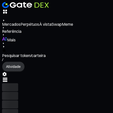
Mercados
Perpétuos
À vista
Swap
Meme
Referência
Mais
Pesquisar token/carteira
/
Atividade