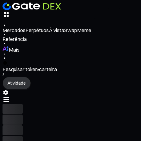
Mercados
Perpétuos
À vista
Swap
Meme
Referência
Mais
Pesquisar token/carteira
/
Atividade