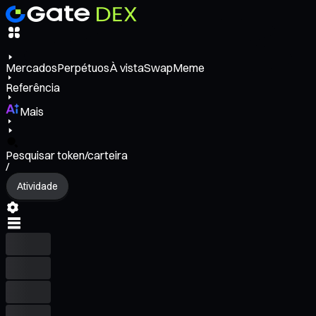
Mercados
Perpétuos
À vista
Swap
Meme
Referência
Mais
Pesquisar token/carteira
/
Atividade