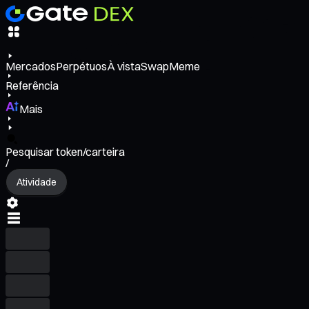
Mercados
Perpétuos
À vista
Swap
Meme
Referência
Mais
Pesquisar token/carteira
/
Atividade